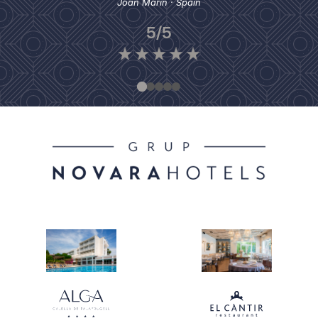
Joan Marín · Spain
5/5