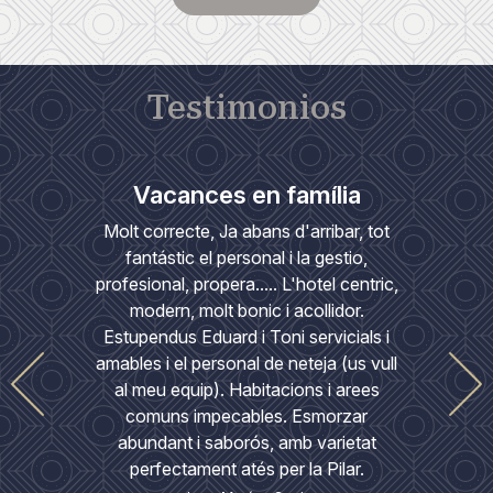
Testimonios
o
Vacances en família
Va
e de
Molt correcte, Ja abans d'arribar, tot
És un 
 Me voy
fantástic el personal i la gestio,
Tot
profesional, propera..... L'hotel centric,
modern, molt bonic i acollidor.
Estupendus Eduard i Toni servicials i
amables i el personal de neteja (us vull
al meu equip). Habitacions i arees
comuns impecables. Esmorzar
abundant i saborós, amb varietat
perfectament atés per la Pilar.